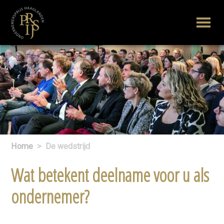
Home
>
De wedstrijd
Wat betekent deelname voor u als
ondernemer?