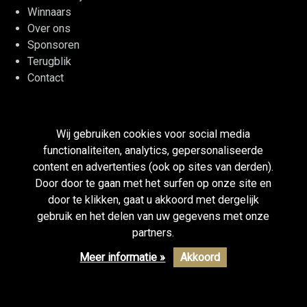
Winnaars
Over ons
Sponsoren
Terugblik
Contact
LinkedIn
Twitter
Facebook
YouTube
Wij gebruiken cookies voor social media
functionaliteiten, analytics, gepersonaliseerde
Disclaimer
content en advertenties (ook op sites van derden).
Cookieverklaring
Door door te gaan met het surfen op onze site en
Privacy
door te klikken, gaat u akkoord met dergelijk
gebruik en het delen van uw gegevens met onze
partners.
Meer informatie »
Akkoord