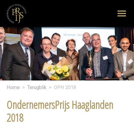
Home
>
Terugblik
>
OPH 2018
OndernemersPrijs Haaglanden
2018