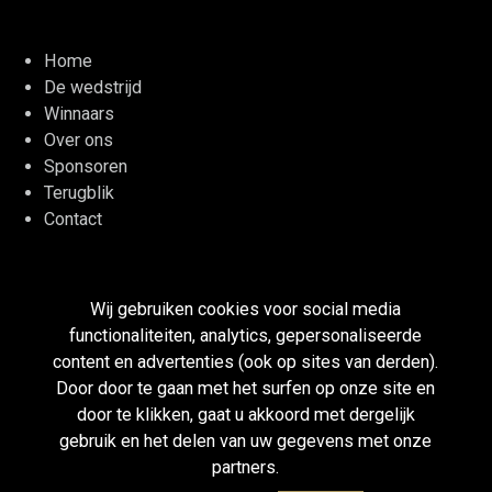
Home
De wedstrijd
Winnaars
Over ons
Sponsoren
Terugblik
Contact
LinkedIn
Twitter
Facebook
YouTube
Wij gebruiken cookies voor social media
functionaliteiten, analytics, gepersonaliseerde
Disclaimer
content en advertenties (ook op sites van derden).
Cookieverklaring
Door door te gaan met het surfen op onze site en
Privacy
door te klikken, gaat u akkoord met dergelijk
gebruik en het delen van uw gegevens met onze
partners.